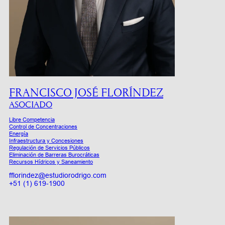
FRANCISCO JOSÉ FLORÍNDEZ
ASOCIADO
Libre Competencia
Control de Concentraciones
Energía
Infraestructura y Concesiones
Regulación de Servicios Públicos
Eliminación de Barreras Burocráticas
Recursos Hídricos y Saneamiento
fflorindez@estudiorodrigo.com
+51 (1) 619-1900