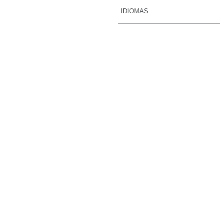
Asociación Civil Themi
IDIOMAS