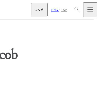
A
ENG
/
ESP
A
A
acob