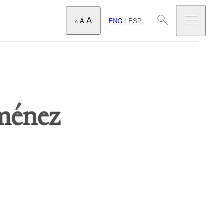
A
ENG
/
ESP
A
A
ménez