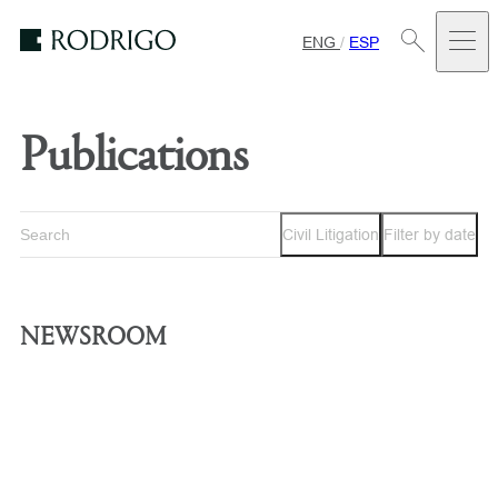
ENG
/
ESP
Estudio
Rodrigo
Publications
Civil Litigation
Filter by date
NEWSROOM
PUBLICATION
Cláusulas anticorrupción y