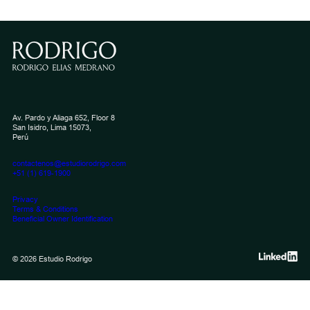
contratación pública: especial
referencia al caso de los consorcios
de empresas | José Reaño
May 21, 2025
José Reaño
Av. Pardo y Aliaga 652, Floor 8
San Isidro, Lima 15073,
Perú
contactenos@estudiorodrigo.com
+51 (1) 619-1900
Privacy
Terms & Conditions
Beneficial Owner Identification
© 2026 Estudio Rodrigo