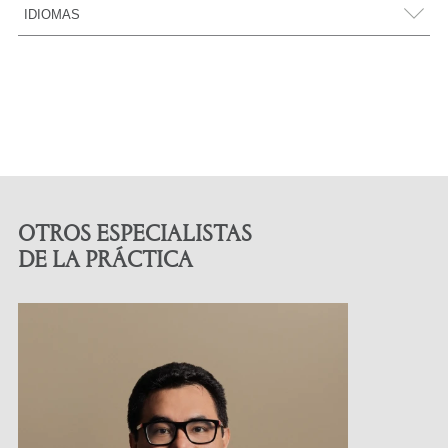
Colegio de Abogados de Lima
Pública
(2021)
IDIOMAS
OTROS ESPECIALISTAS
DE LA PRÁCTICA