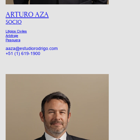
ARTURO AZA
SOCIO
Litigios Civiles
Arbitraje
Pesquera
aaza@estudiorodrigo.com
+51 (1) 619-1900