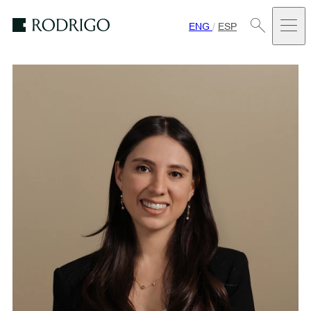
ENG
/
ESP
Estudio
Rodrigo