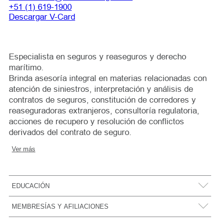
+51 (1) 619-1900
Descargar V-Card
Especialista en seguros y reaseguros y derecho
marítimo.
Brinda asesoría integral en materias relacionadas con
atención de siniestros, interpretación y análisis de
contratos de seguros, constitución de corredores y
reaseguradoras extranjeros, consultoría regulatoria,
acciones de recupero y resolución de conflictos
derivados del contrato de seguro.
Ver más
EDUCACIÓN
Universidad de Piura – Programa de Especialización en Derecho
MEMBRESÍAS Y AFILIACIONES
Marítimo (2023)
Universidad Católica San Pablo – Abogada con
Felicitación