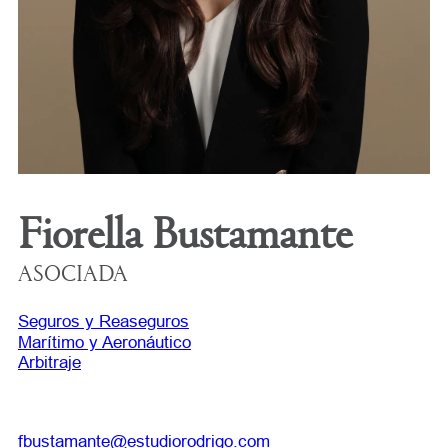
Fiorella Bustamante
ASOCIADA
Seguros y Reaseguros
Marítimo y Aeronáutico
Arbitraje
fbustamante@estudiorodrigo.com