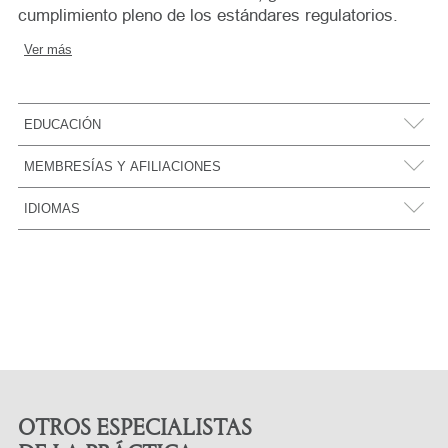
cumplimiento pleno de los estándares regulatorios.
Ver más
EDUCACIÓN
Stanford Law School – LL.M. (Master of Laws) (2018)
MEMBRESÍAS Y AFILIACIONES
Universidad de Lima – Abogada con mención
sobresaliente
(2012)
Colegio de Abogados de Lima
IDIOMAS
Asociación de Estudios sobre las Naciones Unidas – AENU Perú
OTROS ESPECIALISTAS