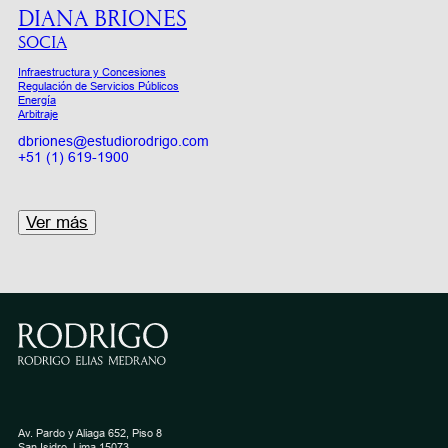
DIANA BRIONES
SOCIA
Infraestructura y Concesiones
Regulación de Servicios Públicos
Energía
Arbitraje
dbriones@estudiorodrigo.com
+51 (1) 619-1900
Ver más
Av. Pardo y Aliaga 652, Piso 8
San Isidro, Lima 15073,