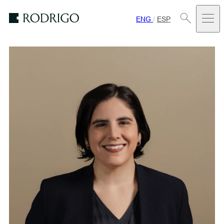
ENG
/
ESP
Estudio
Rodrigo