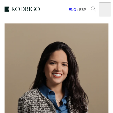
ENG
/
ESP
Estudio
Rodrigo