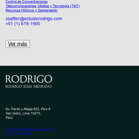
Control de Concentraciones
Telecomunicaciones, Medios y Tecnología (TMT)
Recursos Hídricos y Saneamiento
vsattler@estudiorodrigo.com
+51 (1) 619-1900
Ver más
Av. Pardo y Aliaga 652, Piso 8
San Isidro, Lima 15073,
Perú
contactenos@estudiorodrigo.com
+51 (1) 619-1900