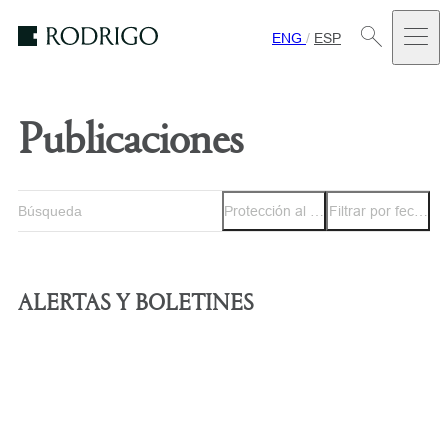
ENG
/
ESP
Estudio
Rodrigo
Publicaciones
Protección al Consumidor
Filtrar por fecha
ALERTAS Y BOLETINES
ALERTA
ALERTA
Alerta Protección al Consumidor -
Alerta 
ALERTA