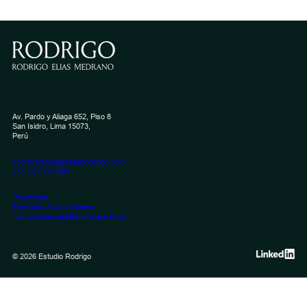
2026
Mayo 14, 202
Paul Castritiu
Julio 6, 2026
Paul Castritius
Av. Pardo y Aliaga 652, Piso 8
San Isidro, Lima 15073,
Perú
contactenos@estudiorodrigo.com
+51 (1) 619-1900
Privacidad
Términos & Condiciones
Identificación del Beneficiario Final
© 2026 Estudio Rodrigo