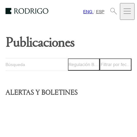
ENG
/
ESP
Estudio
Rodrigo
Publicaciones
Regulación Bancaria
Filtrar por fecha
ALERTAS Y BOLETINES
ALERTA
ALERTA
Alerta Mercado de Capitales - julio
Alerta 