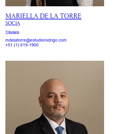
MARIELLA DE LA TORRE
SOCIA
Tributario
mdelatorre@estudiorodrigo.com
+51 (1) 619-1900