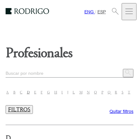
ENG
/
ESP
Estudio
Rodrigo
Profesionales
A
B
C
D
E
F
G
H
I
J
L
M
N
O
P
Q
R
S
T
U
FILTROS
Quitar filtros
D