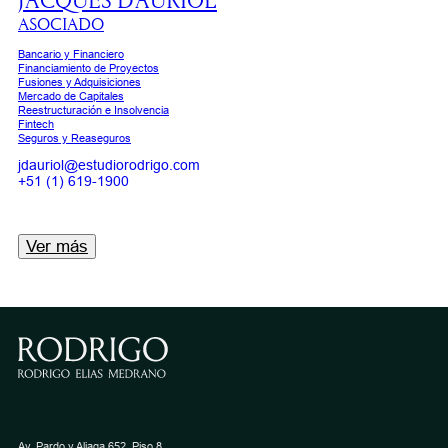
JACQUES D’AURIOL
ASOCIADO
Bancario y Financiero
Financiamiento de Proyectos
Fusiones y Adquisiciones
Mercado de Capitales
Reestructuración e Insolvencia
Fintech
Seguros y Reaseguros
jdauriol@estudiorodrigo.com
+51 (1) 619-1900
Ver más
Av. Pardo y Aliaga 652, Piso 8