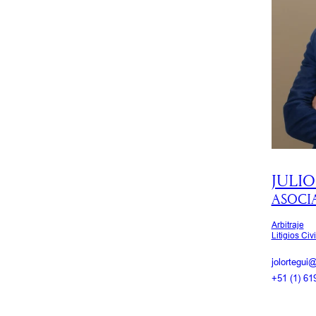
JULI
ASOCI
Arbitraje
Litigios Civ
jolortegui
+51 (1) 61