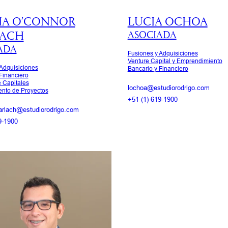
IA O’CONNOR
LUCIA OCHOA
LACH
ASOCIADA
ADA
Fusiones y Adquisiciones
Venture Capital y Emprendimiento
Adquisiciones
Bancario y Financiero
Financiero
 Capitales
lochoa@estudiorodrigo.com
ento de Proyectos
+51 (1) 619-1900
arlach@estudiorodrigo.com
9-1900