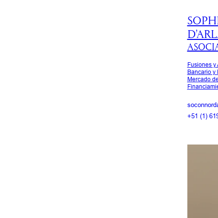
SOPH
D’AR
ASOCI
Fusiones y 
Bancario y 
Mercado de
Financiami
soconnord
+51 (1) 61