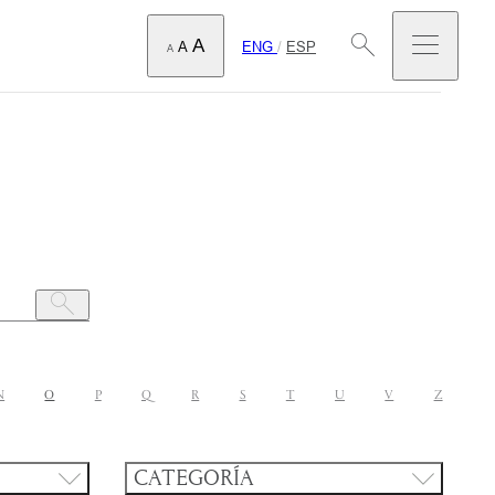
A
ENG
/
ESP
A
A
N
O
P
Q
R
S
T
U
V
Z
CATEGORÍA