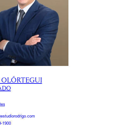
O OLÓRTEGUI
ADO
iles
@estudiorodrigo.com
9-1900