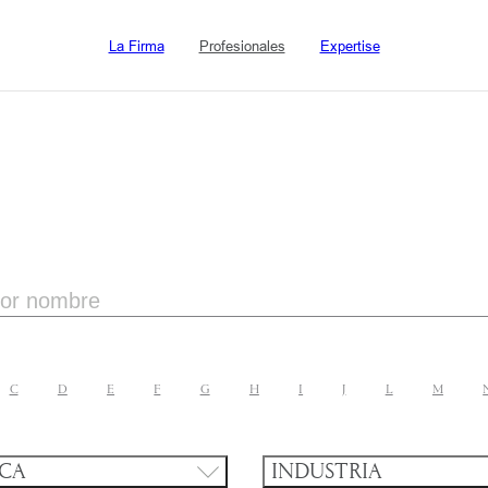
La Firma
Profesionales
Expertise
C
D
E
F
G
H
I
J
L
M
ICA
INDUSTRIA