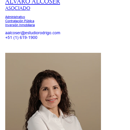
ALVARO ALCOSER
ASOCIADO
Administrativo
Contratación Pública
Inversión Inmobiliaria
aalcoser@estudiorodrigo.com
+51 (1) 619-1900