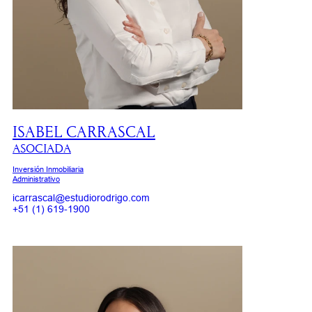
ISABEL CARRASCAL
ASOCIADA
Inversión Inmobiliaria
Administrativo
icarrascal@estudiorodrigo.com
+51 (1) 619-1900