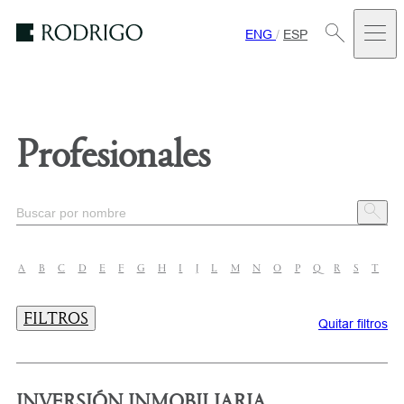
ENG
/
ESP
Estudio
Rodrigo
Profesionales
A
B
C
D
E
F
G
H
I
J
L
M
N
O
P
Q
R
S
T
U
FILTROS
Quitar filtros
INVERSIÓN INMOBILIARIA