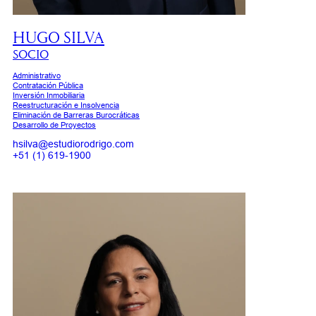
HUGO SILVA
SOCIO
Administrativo
Contratación Pública
Inversión Inmobiliaria
Reestructuración e Insolvencia
Eliminación de Barreras Burocráticas
Desarrollo de Proyectos
hsilva@estudiorodrigo.com
+51 (1) 619-1900