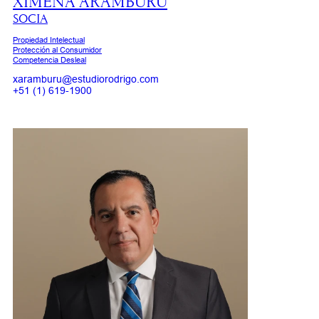
XIMENA ARAMBURU
SOCIA
Propiedad Intelectual
Protección al Consumidor
Competencia Desleal
xaramburu@estudiorodrigo.com
+51 (1) 619-1900