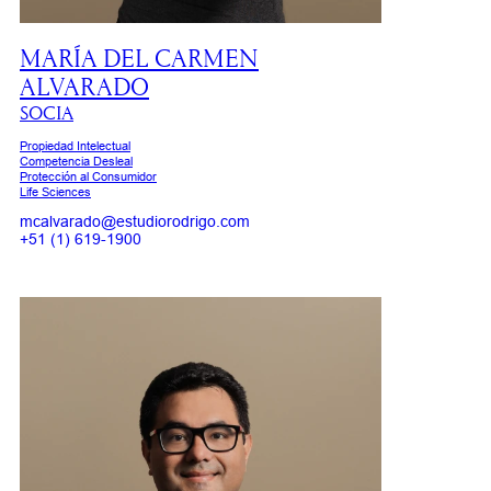
MARÍA DEL CARMEN
ALVARADO
SOCIA
Propiedad Intelectual
Competencia Desleal
Protección al Consumidor
Life Sciences
mcalvarado@estudiorodrigo.com
+51 (1) 619-1900