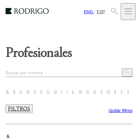
ENG
/
ESP
Estudio
Rodrigo
Profesionales
A
B
C
D
E
F
G
H
I
J
L
M
N
O
P
Q
R
S
T
U
FILTROS
Quitar filtros
A