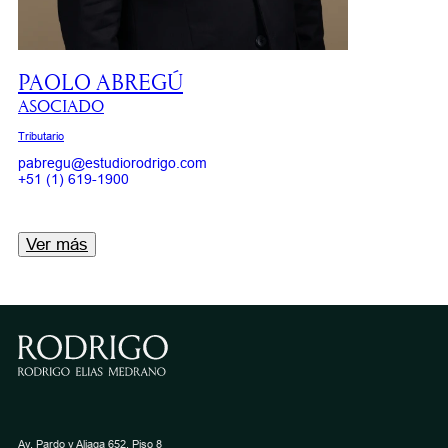
PAOLO ABREGÚ
ASOCIADO
Tributario
pabregu@estudiorodrigo.com
+51 (1) 619-1900
Ver más
Av. Pardo y Aliaga 652, Piso 8