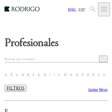
ENG
/
ESP
Estudio
Rodrigo
Profesionales
A
B
C
D
E
F
G
H
I
J
L
M
N
O
P
Q
R
S
T
U
FILTROS
Quitar filtros
E